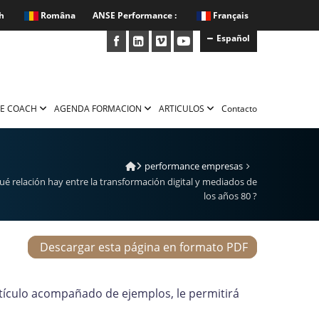
h
Româna
ANSE Performance :
Français
Español
E COACH
AGENDA FORMACION
ARTICULOS
Contacto
performance empresas
ué relación hay entre la transformación digital y mediados de
los años 80 ?
Descargar esta página en formato PDF
tículo acompañado de ejemplos, le permitirá