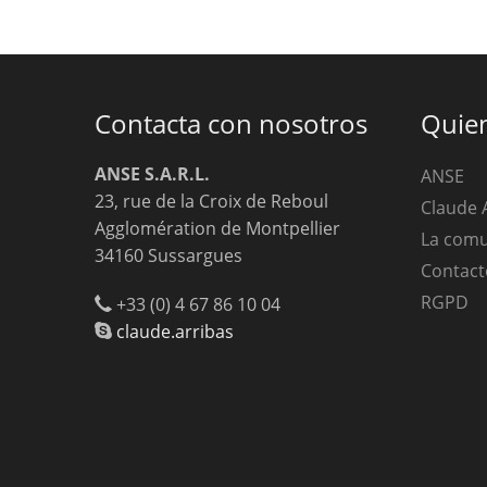
Contacta con nosotros
Quie
ANSE S.A.R.L.
ANSE
23, rue de la Croix de Reboul
Claude 
Agglomération de Montpellier
La com
34160 Sussargues
Contact
RGPD
+33 (0) 4 67 86 10 04
claude.arribas