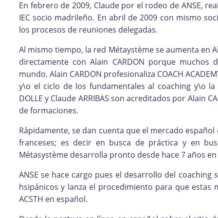
En febrero de 2009, Claude por el rodeo de ANSE, rea
IEC socio madrileño. En abril de 2009 con mismo socio
los procesos de reuniones delegadas.
Al mismo tiempo, la red Métaystème se aumenta en Al
directamente con Alain CARDON porque muchos de 
mundo. Alain CARDON profesionaliza COACH ACADEMY q
y\o el ciclo de los fundamentales al coaching y\o la
DOLLE y Claude ARRIBAS son acreditados por Alain C
de formaciones.
Rápidamente, se dan cuenta que el mercado español
franceses; es decir en busca de práctica y en b
Métasystème desarrolla pronto desde hace 7 años en 
ANSE se hace cargo pues el desarrollo del coaching si
hsipánicos y lanza el procedimiento para que estas 
ACSTH en español.