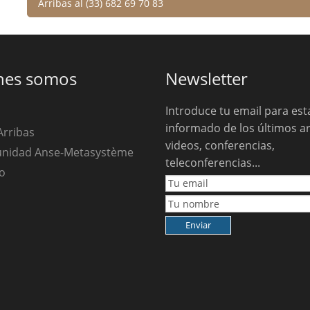
Arribas al (33) 682 69 70 83
nes somos
Newsletter
Introduce tu email para est
informado de los últimos ar
Arribas
videos, conferencias,
unidad Anse-Metasystème
teleconferencias...
o