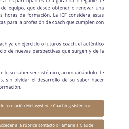
e a los participantes una garantía innegable de
 o de equipo, que desee obtener o renovar una
as horas de formación. La ICF considera estas
cas para la profesión de coach que cumplen con
ach ya en ejercicio o futuros coach, el auténtico
icio de nuevas perspectivas que surgen y de la
n ello su saber ser sistémico, acompañándolo de
, sin olvidar el desarrollo de su saber hacer
formación.
 de formación Metasysteme Coaching sistémico
cceder a la rúbrica contacto o llamarle a Claude