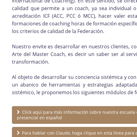
Internacional de Coaching). En este sentido, se ofrec
calidad que permite a un coach, ya sea individual
acreditación ICF (ACC, PCC ó MCC), hacer valer est
formaciones de coaching horas de formación específi
los criterios de calidad de la Federación.
Nuestro envite es desarrollar en nuestros clientes, co
Arte del Master Coach, es decir un saber ser al serv
transformación.
Al objeto de desarrollar su conciencia sistémica y co
un abanico de herramientas y estrategias adaptadas
sistémico, le proponemos los siguientes módulos de 
Click aquí para más información sobre nuestra escuela
presencial en español
Para hablar con Claude, haga clique en esta línea para a