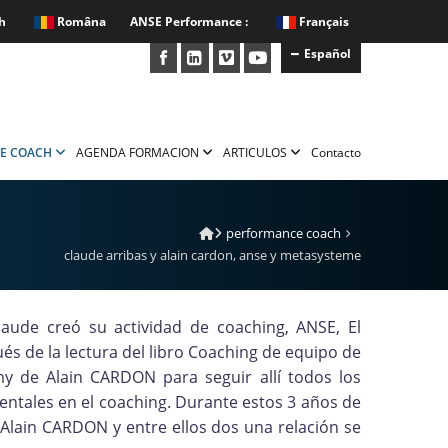
h
Româna
ANSE Performance :
Français
Español
E COACH
AGENDA FORMACION
ARTICULOS
Contacto
performance coach
claude arribas y alain cardon, anse y metasysteme
laude creó su actividad de coaching, ANSE, El
és de la lectura del libro Coaching de equipo de
y de Alain CARDON para seguir allí todos los
mentales en el coaching. Durante estos 3 años de
 Alain CARDON y entre ellos dos una relación se