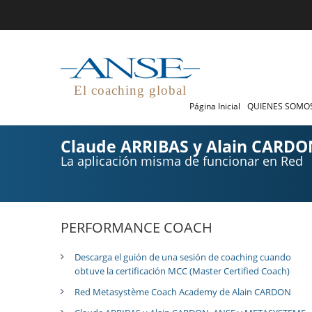
El coaching global
Página Inicial
QUIENES SOMO
Claude ARRIBAS y Alain CARD
La aplicación misma de funcionar en Red
PERFORMANCE COACH
Descarga el guión de una sesión de coaching cuando
obtuve la certificación MCC (Master Certified Coach)
Red Metasystème Coach Academy de Alain CARDON