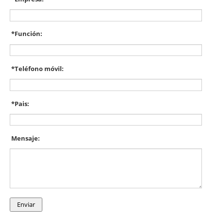
*
Función:
*
Teléfono móvil:
*
Pais:
Mensaje: