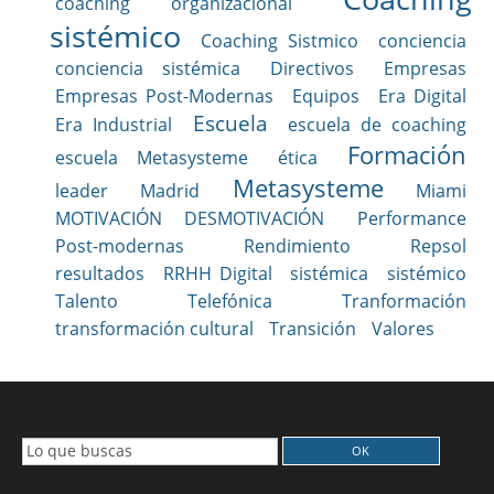
coaching organizacional
sistémico
Coaching Sistmico
conciencia
conciencia sistémica
Directivos
Empresas
Empresas Post-Modernas
Equipos
Era Digital
Escuela
Era Industrial
escuela de coaching
Formación
escuela Metasysteme
ética
Metasysteme
leader
Madrid
Miami
MOTIVACIÓN DESMOTIVACIÓN
Performance
Post-modernas
Rendimiento
Repsol
resultados
RRHH Digital
sistémica
sistémico
Talento
Telefónica
Tranformación
transformación cultural
Transición
Valores