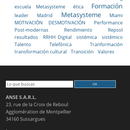
Formación
escuela Metasysteme
ética
Metasysteme
leader
Madrid
Miami
MOTIVACIÓN DESMOTIVACIÓN
Performance
Post-modernas
Rendimiento
Repsol
resultados
RRHH Digital
sistémica
sistémico
Talento
Telefónica
Tranformación
transformación cultural
Transición
Valores
ANSE S.A.R.L.
23, rue de la Croix de Reboul
Agglomération de Montpellier
34160 Sussargues