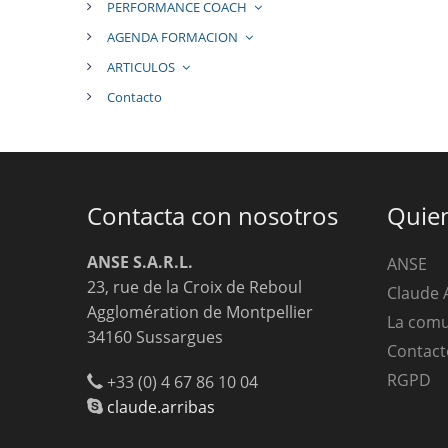
PERFORMANCE COACH
AGENDA FORMACION
ARTICULOS
Contacto
Contacta con nosotros
Quie
ANSE S.A.R.L.
ANSE
23, rue de la Croix de Reboul
Claude 
Agglomération de Montpellier
La com
34160 Sussargues
Contact
RGPD
+33 (0) 4 67 86 10 04
claude.arribas