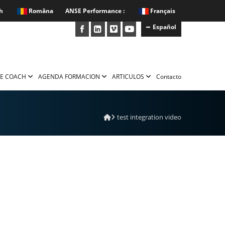
h
Româna
ANSE Performance :
Français
Español
E COACH
AGENDA FORMACION
ARTICULOS
Contacto
test integration video