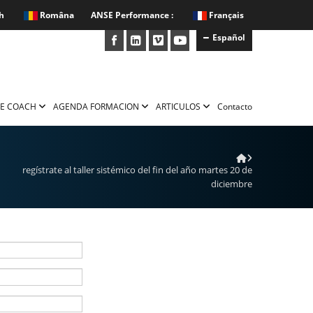
h
Româna
ANSE Performance :
Français
Español
E COACH
AGENDA FORMACION
ARTICULOS
Contacto
regístrate al taller sistémico del fin del año martes 20 de
diciembre