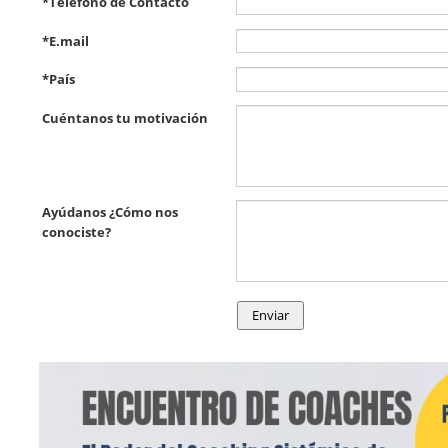
*
Teléfono de Contacto
*
E.mail
*
País
Cuéntanos tu motivación
Ayúdanos ¿Cómo nos
conociste?