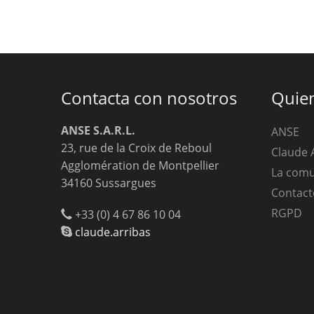
Contacta con nosotros
Quie
ANSE S.A.R.L.
ANSE
23, rue de la Croix de Reboul
Claude 
Agglomération de Montpellier
La com
34160 Sussargues
Contact
RGPD
+33 (0) 4 67 86 10 04
claude.arribas