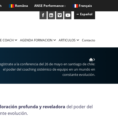
h
Româna
ANSE Performance :
Français
Español
E COACH
AGENDA FORMACION
ARTICULOS
Contacto
egístrate a la conferencia del 26 de mayo en santiago de chile:
el poder del coaching sistémico de equipo en un mundo en
constante evolución.
loración profunda y reveladora
del poder del
nte evolución.