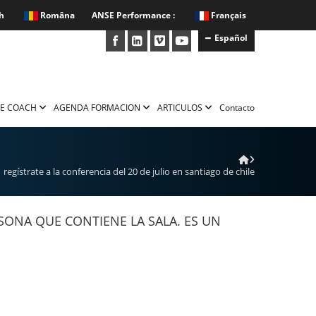
h
Româna
ANSE Performance :
Français
Español
E COACH
AGENDA FORMACION
ARTICULOS
Contacto
regístrate a la conferencia del 20 de julio en santiago de chile
ONA QUE CONTIENE LA SALA. ES UN