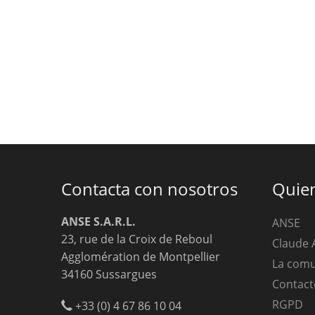
Contacta con nosotros
Quie
ANSE S.A.R.L.
ANSE
23, rue de la Croix de Reboul
Claude 
Agglomération de Montpellier
La com
34160 Sussargues
Contact
RGPD
+33 (0) 4 67 86 10 04