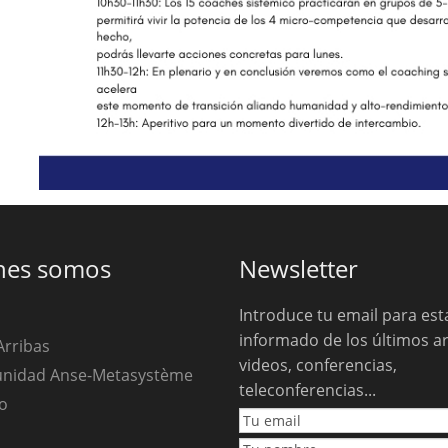
nes somos
Newsletter
Introduce tu email para est
informado de los últimos ar
Arribas
videos, conferencias,
unidad Anse-Metasystème
teleconferencias...
o