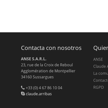
Contacta con nosotros
Quie
ANSE S.A.R.L.
ANSE
23, rue de la Croix de Reboul
Claude 
Agglomération de Montpellier
La com
34160 Sussargues
Contact
RGPD
+33 (0) 4 67 86 10 04
claude.arribas