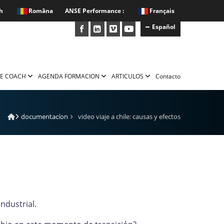
h
Româna
ANSE Performance :
Français
Español
E COACH
AGENDA FORMACION
ARTICULOS
Contacto
documentacíon
video viaje a chile: causas y efectos
industrial.