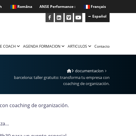
h
Româna
ANSE Performance :
Français
Español
E COACH
AGENDA FORMACION
ARTICULOS
Contacto
documentacíon
barcelona: taller gratuito: transforma tu empresa con
coaching de organización.
 con coaching de organización.
oza…