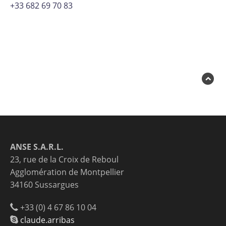
+33 682 69 70 83
ANSE S.A.R.L.
23, rue de la Croix de Reboul
Agglomération de Montpellier
34160 Sussargues
+33 (0) 4 67 86 10 04
claude.arribas