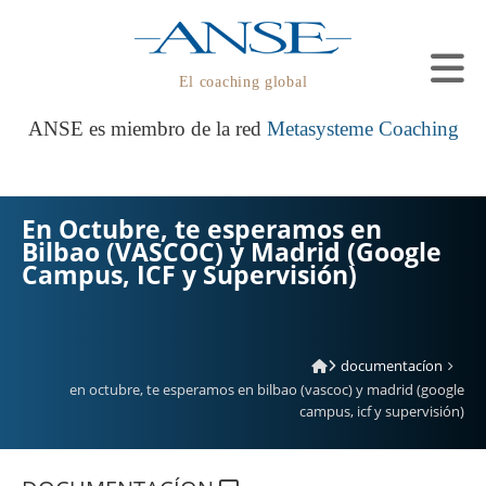
El coaching global
ANSE es miembro de la red
Metasysteme Coaching
En Octubre, te esperamos en
Bilbao (VASCOC) y Madrid (Google
Campus, ICF y Supervisión)
documentacíon
en octubre, te esperamos en bilbao (vascoc) y madrid (google
campus, icf y supervisión)