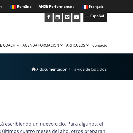
h
Româna
ANSE Performance :
Français
Español
E COACH
AGENDA FORMACION
ARTICULOS
Contacto
documentacíon
la vida de los ciclos.
á escribiendo un nuevo ciclo. Para algunos, el
s últimos cuatro meses del año, otros preparan