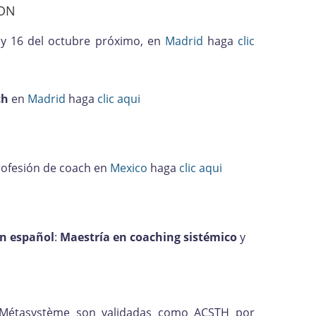
DON
 y 16 del octubre próximo, en
Madrid
haga
clic
ch
en
Madrid
haga
clic aqui
rofesión de coach en
Mexico
haga
clic aqui
en español
:
Maestría en coaching sistémico
y
 Métasystème son validadas como ACSTH por