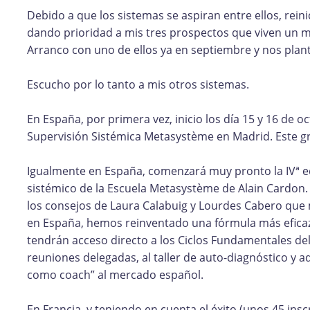
Debido a que los sistemas se aspiran entre ellos, reini
dando prioridad a mis tres prospectos que viven un m
Arranco con uno de ellos ya en septiembre y nos plan
Escucho por lo tanto a mis otros sistemas.
En España, por primera vez, inicio los día 15 y 16 de 
Supervisión Sistémica Metasystème en Madrid. Este gr
Igualmente en España, comenzará muy pronto la IVª ed
sistémico de la Escuela Metasystème de Alain Cardon.
los consejos de Laura Calabuig y Lourdes Cabero que 
en España, hemos reinventado una fórmula más eficaz
tendrán acceso directo a los Ciclos Fundamentales del 
reuniones delegadas, al taller de auto-diagnóstico y 
como coach” al mercado español.
En Francia, y teniendo en cuenta el éxito (unos 45 i