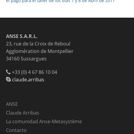
el pago para el taller de los días 7 y 8 de Abril de 2017
ANSE S.A.R.L.
23, rue de la Croix de Reboul
Agglomération de Montpellier
34160 Sussargues
+33 (0) 4 67 86 10 04
claude.arribas
ANSE
Claude Arribas
La comunidad Anse-Metasystème
Contacto