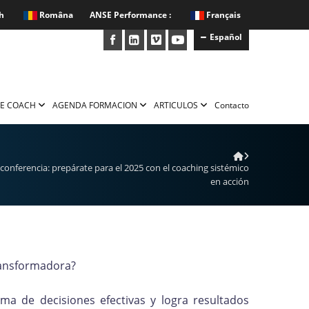
h
Româna
ANSE Performance :
Français
Español
E COACH
AGENDA FORMACION
ARTICULOS
Contacto
conferencia: prepárate para el 2025 con el coaching sistémico
en acción
transformadora?
ma de decisiones efectivas y logra resultados