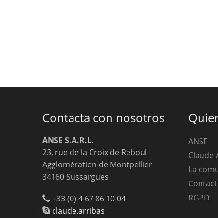
Contacta con nosotros
Quie
ANSE S.A.R.L.
ANSE
23, rue de la Croix de Reboul
Claude 
Agglomération de Montpellier
La com
34160 Sussargues
Contact
RGPD
+33 (0) 4 67 86 10 04
claude.arribas