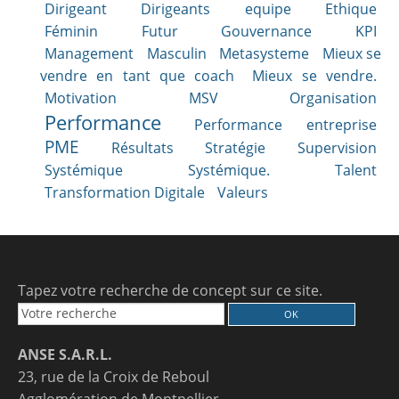
Dirigeant
Dirigeants
equipe
Ethique
Féminin
Futur
Gouvernance
KPI
Management
Masculin
Metasysteme
Mieux se
vendre en tant que coach
Mieux se vendre.
Motivation
MSV
Organisation
Performance
Performance entreprise
PME
Résultats
Stratégie
Supervision
Systémique
Systémique.
Talent
Transformation Digitale
Valeurs
Tapez votre recherche de concept sur ce site.
ANSE S.A.R.L.
23, rue de la Croix de Reboul
Agglomération de Montpellier