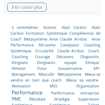
En savoir plus
2 centimètres
Actions
Alain Cardon
Alain
Cardon Formation Systémique Compétences de
Coach Metasysteme Anse Claude Arribas
Anse
Performance Altruisme Catalyseur Coaching
Systémique
Circularité
Claude Arribas
Coach
Coaching
Courage
Décisions
Diagnostic
Dirigeant
Dirigeants
equipe
Ethique
Féminin
Futur
Gouvernance
KPI
Management
Masculin
Metasysteme
Mieux se
vendre en tant que coach
Mieux se vendre.
Motivation
MSV
Organisation
Performance
Performance entreprise
PME
Résultats
Stratégie
Supervision