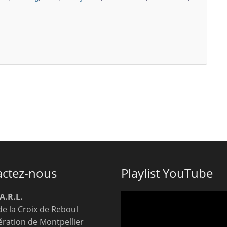
actez-nous
Playlist YouTube
A.R.L.
de la Croix de Reboul
ration de Montpellier