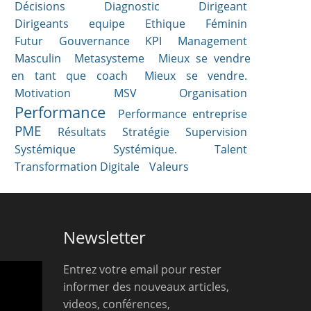
Décisions
Diagnostic
Dirigeant
Dirigeants
equipe
Ethique
Féminin
Futur
Gouvernance
KPI
Management
Masculin
Metasysteme
Mieux se vendre
en tant que coach
Mieux se vendre.
Motivation
MSV
Organisation
Performance
Performance entreprise
PME
Résultats
Stratégie
Supervision
Systémique
Systémique.
Talent
Transformation Digitale
Valeurs
Newsletter
Entrez votre email pour rester
informer des nouveaux articles,
videos, conférences,