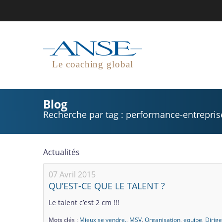
Le coaching global
Blog
Recherche par tag : performance-entrepris
Actualités
07 Avril 2015
QU’EST-CE QUE LE TALENT ?
Le talent c’est 2 cm !!!
Mots clés :
Mieux se vendre.
,
MSV
,
Organisation
,
equipe
,
Dirig