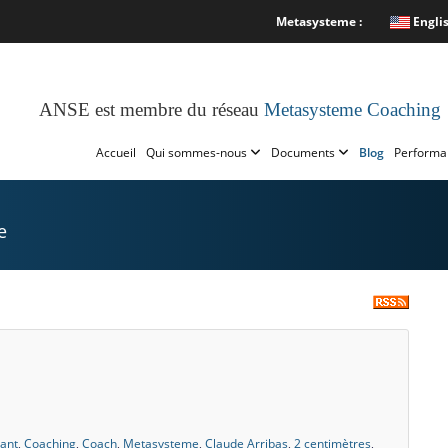
Metasysteme :
Engli
ANSE est membre du réseau
Metasysteme Coaching
Accueil
Qui sommes-nous
Documents
Blog
Performa
e
eant
,
Coaching
,
Coach
,
Metasysteme
,
Claude Arribas
,
2 centimètres
,