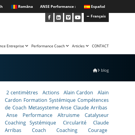
sh
Româna
ANSE Performance :
Español
Français
nce Entreprise
Performance Coach
Articles
CONTACT
blog
2 centimètres
Actions
Alain Cardon
Alain
Cardon Formation Systémique Compétences
de Coach Metasysteme Anse Claude Arribas
Anse Performance Altruisme Catalyseur
Coaching Systémique
Circularité
Claude
Arribas
Coach
Coaching
Courage