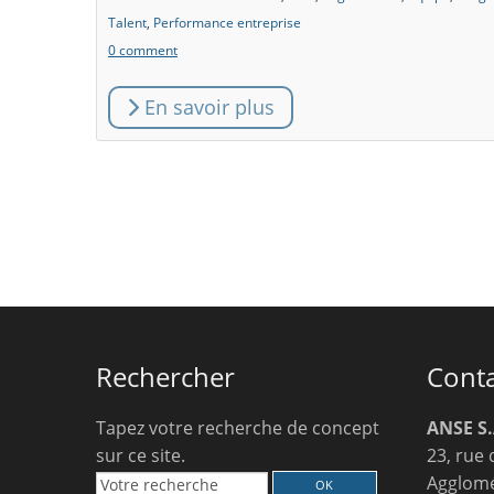
Talent
,
Performance entreprise
0 comment
En savoir plus
Rechercher
Cont
Tapez votre recherche de concept
ANSE S.
sur ce site.
23, rue 
Agglomé