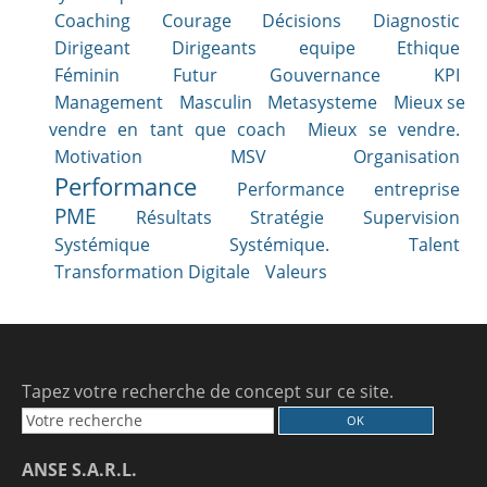
Coaching
Courage
Décisions
Diagnostic
Dirigeant
Dirigeants
equipe
Ethique
Féminin
Futur
Gouvernance
KPI
Management
Masculin
Metasysteme
Mieux se
vendre en tant que coach
Mieux se vendre.
Motivation
MSV
Organisation
Performance
Performance entreprise
PME
Résultats
Stratégie
Supervision
Systémique
Systémique.
Talent
Transformation Digitale
Valeurs
Tapez votre recherche de concept sur ce site.
ANSE S.A.R.L.