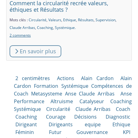
Comment la circularité recrée valeurs,
éthiques et Résultats ?
Mots clés :
Circularité
,
Valeurs
,
Ethique
,
Résultats
,
Supervision
,
Claude Arribas
,
Coaching
,
Systémique.
2 comments
En savoir plus
2 centimètres
Actions
Alain Cardon
Alain
Cardon Formation Systémique Compétences de
Coach Metasysteme Anse Claude Arribas
Anse
Performance Altruisme Catalyseur Coaching
Systémique
Circularité
Claude Arribas
Coach
Coaching
Courage
Décisions
Diagnostic
Dirigeant
Dirigeants
equipe
Ethique
Féminin
Futur
Gouvernance
KPI