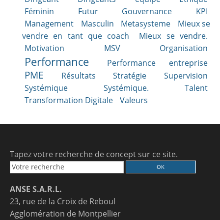
Féminin
Futur
Gouvernance
KPI
Management
Masculin
Metasysteme
Mieux se
vendre en tant que coach
Mieux se vendre.
Motivation
MSV
Organisation
Performance
Performance entreprise
PME
Résultats
Stratégie
Supervision
Systémique
Systémique.
Talent
Transformation Digitale
Valeurs
Tapez votre recherche de concept sur ce site.
ANSE S.A.R.L.
23, rue de la Croix de Reboul
Agglomération de Montpellier