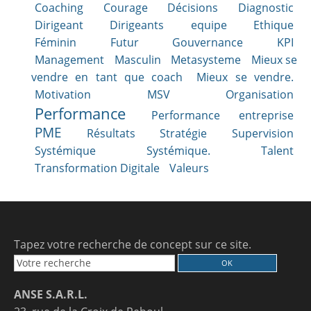
Coaching
Courage
Décisions
Diagnostic
Dirigeant
Dirigeants
equipe
Ethique
Féminin
Futur
Gouvernance
KPI
Management
Masculin
Metasysteme
Mieux se
vendre en tant que coach
Mieux se vendre.
Motivation
MSV
Organisation
Performance
Performance entreprise
PME
Résultats
Stratégie
Supervision
Systémique
Systémique.
Talent
Transformation Digitale
Valeurs
Tapez votre recherche de concept sur ce site.
ANSE S.A.R.L.