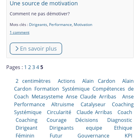
Une source de motivation
Comment ne pas démotiver?
Mots clés :
Dirigeants
,
Performance
,
Motivation
1 comment
En savoir plus
Pages :
1
2
3
4
5
2 centimètres
Actions
Alain Cardon
Alain
Cardon Formation Systémique Compétences de
Coach Metasysteme Anse Claude Arribas
Anse
Performance Altruisme Catalyseur Coaching
Systémique
Circularité
Claude Arribas
Coach
Coaching
Courage
Décisions
Diagnostic
Dirigeant
Dirigeants
equipe
Ethique
Féminin
Futur
Gouvernance
KPI