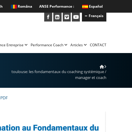
sh
Româna
ANSE Performance :
Español
Français
nce Entreprise
Performance Coach
Articles
CONTACT
toulouse: les fondamentaux du coaching systémique /
manager et coach
 PDF