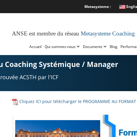
Metasysteme :
Engli
ANSE est membre du réseau
Metasysteme Coaching
Accueil
Qui sommes-nous
Documents
Blog
Performa
u Coaching Systémique / Manager
uvée ACSTH par l'ICF
Cliquez ICI pour télécharger le PROGRAMME AU FORMAT