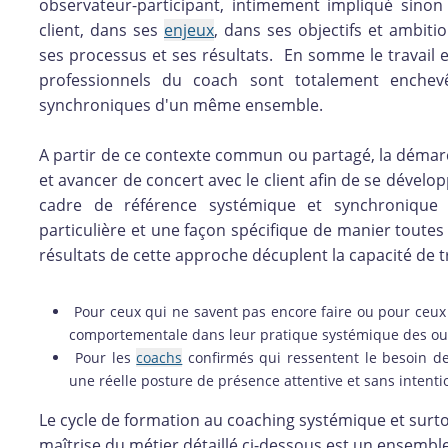
observateur-participant, intimement impliqué sino
client, dans ses
enjeux
, dans ses objectifs et ambi
ses processus et ses résultats. En somme le travail ef
professionnels du coach sont totalement enchevê
synchroniques d'un même ensemble.
A partir de ce contexte commun ou partagé, la démar
et avancer de concert avec le client afin de se dével
cadre de référence systémique et synchronique
particulière et une façon spécifique de manier toutes
résultats de cette approche décuplent la capacité de 
Pour ceux qui ne savent pas encore faire ou pour ceux
comportementale dans leur pratique systémique des out
Pour les
coachs
confirmés qui ressentent le besoin de 
une réelle posture de présence attentive et sans intenti
Le cycle de formation au coaching systémique et sur
maîtrise du métier détaillé ci-dessous est un ensembl