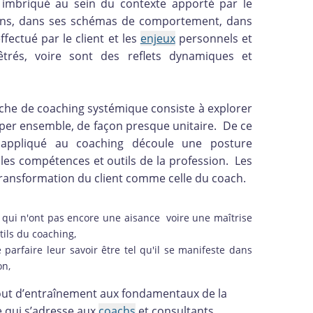
n imbriqué au sein du contexte apporté par le
tions, dans ses schémas de comportement, dans
fectué par le client et les
enjeux
personnels et
trés, voire sont des reflets dynamiques et
che de coaching systémique consiste à explorer
opper ensemble, de façon presque unitaire. De ce
 appliqué au coaching découle une posture
 les compétences et outils de la profession. Les
transformation du client comme celle du coach.
 qui n'ont pas encore une aisance voire une maîtrise
ils du coaching,
parfaire leur savoir être tel qu'il se manifeste dans
on,
tout d’entraînement aux fondamentaux de la
e qui s’adresse aux
coachs
et consultants