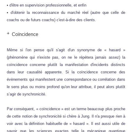
• d'être en supervision professionnelle, et enfin
• d'obtenir la reconnaissance du marché réel (autre que celle de
coachs ou de futurs coachs) c'est-à-dire des clients.
Coïncidence
Même si l'on pense qu'il s'agit d'un synonyme de « hasard »
(phénomène qui n'existe pas, on ne le répètera jamais assez) la
coïncidence concerne plutôt la manifestation d'incidents distincts
dans leur causalité apparente. Si la coïncidence concerne des
évènements qui manifestent une correspondance ou corrélation dans
le sens plus ou moins profond qu'on leur attribue, il peut alors plutôt
s’agir de synchronicité.
Par conséquent, « coïncidence » est un terme beaucoup plus proche
de cette notion de synchronicité si chère à Jung. Il n'a presque rien à
voir avec la définition habituelle de « hasard ». Il est aussi utile de
savoir que les sciences exactes telle la mécanique quantique