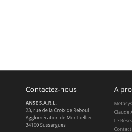
Contactez-nous
A pr
ANSE S.A.R.L.
Metasy
23, rue de la Croix de Reboul
Claude 
Agglomération de Montpellier
Le Rése
34160 Sussargues
Contact