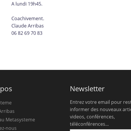
A lundi 19h45.
Coachivement.
Claude Arribas
06 82 69 70 83
opos
Newsletter
Entrez votre email pour res
steme
informer des nouveaux artic
Arribas
videos, conférences,
au Metasysteme
téléconférences...
ez-nous