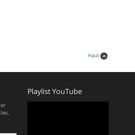
Haut
Playlist YouTube
ter
les,