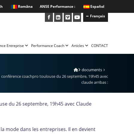
sh
Româna
ANSE Performance :
Español
Français
nce Entreprise
Performance Coach
Articles
CONTACT
documents
conférence coachpro toulouse du 26 septembre, 19h45 avec
claude arribas :
se du 26 septembre, 19h45 avec Claude
la mode dans les entreprises. Il en devient