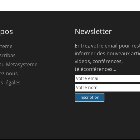
opos
Newsletter
Entrez votre email pour res
steme
informer des nouveaux artic
Arribas
videos, conférences,
au Metasysteme
téléconférences...
ez-nous
s légales