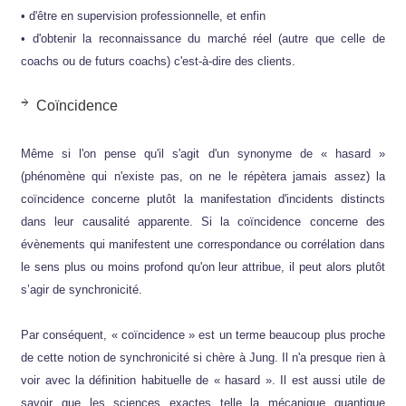
• d'être en supervision professionnelle, et enfin
• d'obtenir la reconnaissance du marché réel (autre que celle de
coachs ou de futurs coachs) c'est-à-dire des clients.
Coïncidence
Même si l'on pense qu'il s'agit d'un synonyme de « hasard »
(phénomène qui n'existe pas, on ne le répètera jamais assez) la
coïncidence concerne plutôt la manifestation d'incidents distincts
dans leur causalité apparente. Si la coïncidence concerne des
évènements qui manifestent une correspondance ou corrélation dans
le sens plus ou moins profond qu'on leur attribue, il peut alors plutôt
s’agir de synchronicité.
Par conséquent, « coïncidence » est un terme beaucoup plus proche
de cette notion de synchronicité si chère à Jung. Il n'a presque rien à
voir avec la définition habituelle de « hasard ». Il est aussi utile de
savoir que les sciences exactes telle la mécanique quantique