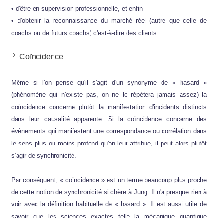
• d'être en supervision professionnelle, et enfin
• d'obtenir la reconnaissance du marché réel (autre que celle de
coachs ou de futurs coachs) c'est-à-dire des clients.
Coïncidence
Même si l'on pense qu'il s'agit d'un synonyme de « hasard »
(phénomène qui n'existe pas, on ne le répètera jamais assez) la
coïncidence concerne plutôt la manifestation d'incidents distincts
dans leur causalité apparente. Si la coïncidence concerne des
évènements qui manifestent une correspondance ou corrélation dans
le sens plus ou moins profond qu'on leur attribue, il peut alors plutôt
s’agir de synchronicité.
Par conséquent, « coïncidence » est un terme beaucoup plus proche
de cette notion de synchronicité si chère à Jung. Il n'a presque rien à
voir avec la définition habituelle de « hasard ». Il est aussi utile de
savoir que les sciences exactes telle la mécanique quantique