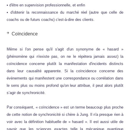
• d'être en supervision professionnelle, et enfin
• d'obtenir la reconnaissance du marché réel (autre que celle de
coachs ou de futurs coachs) c'est-à-dire des clients.
Coïncidence
Même si l'on pense qu'il s'agit d'un synonyme de « hasard »
(phénomène qui n'existe pas, on ne le répètera jamais assez) la
coïncidence concerne plutôt la manifestation d'incidents distincts
dans leur causalité apparente. Si la coïncidence concerne des
évènements qui manifestent une correspondance ou corrélation dans
le sens plus ou moins profond qu'on leur attribue, il peut alors plutôt
s’agir de synchronicité.
Par conséquent, « coïncidence » est un terme beaucoup plus proche
de cette notion de synchronicité si chère à Jung. Il n'a presque rien à
voir avec la définition habituelle de « hasard ». Il est aussi utile de
savoir que les sciences exactes telle la mécanique quantique