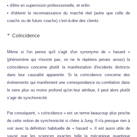
• d'être en supervision professionnelle, et enfin
• d'obtenir la reconnaissance du marché réel (autre que celle de
coachs ou de futurs coachs) c'est-à-dire des clients.
Coïncidence
Même si l'on pense qu'il s'agit d'un synonyme de « hasard »
(phénomène qui n'existe pas, on ne le répètera jamais assez) la
coïncidence concerne plutôt la manifestation d'incidents distincts
dans leur causalité apparente. Si la coïncidence concerne des
évènements qui manifestent une correspondance ou corrélation dans
le sens plus ou moins profond qu'on leur attribue, il peut alors plutôt
s’agir de synchronicité.
Par conséquent, « coïncidence » est un terme beaucoup plus proche
de cette notion de synchronicité si chère à Jung. Il n'a presque rien à
voir avec la définition habituelle de « hasard ». Il est aussi utile de
savoir que les sciences exactes telle la mécanique quantique