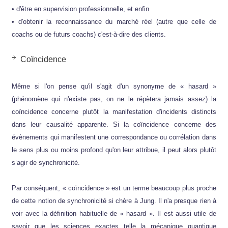
• d'être en supervision professionnelle, et enfin
• d'obtenir la reconnaissance du marché réel (autre que celle de
coachs ou de futurs coachs) c'est-à-dire des clients.
Coïncidence
Même si l'on pense qu'il s'agit d'un synonyme de « hasard »
(phénomène qui n'existe pas, on ne le répètera jamais assez) la
coïncidence concerne plutôt la manifestation d'incidents distincts
dans leur causalité apparente. Si la coïncidence concerne des
évènements qui manifestent une correspondance ou corrélation dans
le sens plus ou moins profond qu'on leur attribue, il peut alors plutôt
s’agir de synchronicité.
Par conséquent, « coïncidence » est un terme beaucoup plus proche
de cette notion de synchronicité si chère à Jung. Il n'a presque rien à
voir avec la définition habituelle de « hasard ». Il est aussi utile de
savoir que les sciences exactes telle la mécanique quantique