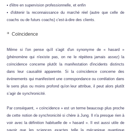
• d'être en supervision professionnelle, et enfin
• d'obtenir la reconnaissance du marché réel (autre que celle de
coachs ou de futurs coachs) c'est-à-dire des clients.
Coïncidence
Même si l'on pense qu'il s'agit d'un synonyme de « hasard »
(phénomène qui n'existe pas, on ne le répètera jamais assez) la
coïncidence concerne plutôt la manifestation d'incidents distincts
dans leur causalité apparente. Si la coïncidence concerne des
évènements qui manifestent une correspondance ou corrélation dans
le sens plus ou moins profond qu'on leur attribue, il peut alors plutôt
s’agir de synchronicité.
Par conséquent, « coïncidence » est un terme beaucoup plus proche
de cette notion de synchronicité si chère à Jung. Il n'a presque rien à
voir avec la définition habituelle de « hasard ». Il est aussi utile de
savoir que les sciences exactes telle la mécanique quantique