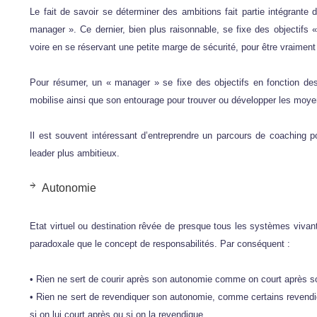
Le fait de savoir se déterminer des ambitions fait partie intégrante 
manager ». Ce dernier, bien plus raisonnable, se fixe des objectifs
voire en se réservant une petite marge de sécurité, pour être vraiment 
Pour résumer, un « manager » se fixe des objectifs en fonction de
mobilise ainsi que son entourage pour trouver ou développer les moyen
Il est souvent intéressant d’entreprendre un parcours de coachin
leader plus ambitieux.
Autonomie
Etat virtuel ou destination rêvée de presque tous les systèmes vivant
paradoxale que le concept de responsabilités. Par conséquent :
• Rien ne sert de courir après son autonomie comme on court après son 
• Rien ne sert de revendiquer son autonomie, comme certains revendique
si on lui court après ou si on la revendique.