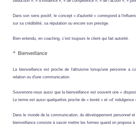
séduction », « d’influence », « de compétence », « de l’action », « juri
Dans son sens positif, le concept « d'autorité » correspond à l'influen
sur sa crédibilité, sa réputation ou encore son prestige.
Bien entendu, en coaching, c’est toujours le client qui fait autorité.
Bienveillance
La bienveillance est proche de l'altruisme lorsqu'une personne a com
relation ou d'une communication.
Souvenons-nous aussi que la bienveillance est souvent une « dispositi
Le terme est aussi quelquefois proche de « bonté » et «d’ indulgence
Dans le monde de la communication, du développement personnel et
bienveillance consiste à savoir mettre les formes quand on propose à 