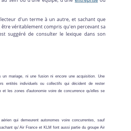
, au sein ou d'une équipe, d'une
entreprise
ou
 lecteur d'un terme à un autre, et sachant que
 être véritablement compris qu'en percevant sa
l est suggéré de consulter le lexique dans son
as un mariage, ni une fusion ni encore une acquisition. Une
urs entités individuels ou collectifs qui décident de rester
on et les zones d'autonomie voire de concurrence qu'elles se
 aérien qui demeurent autonomes voire concurrentes, sauf
sachant qu' Air France et KLM font aussi partie du groupe Air