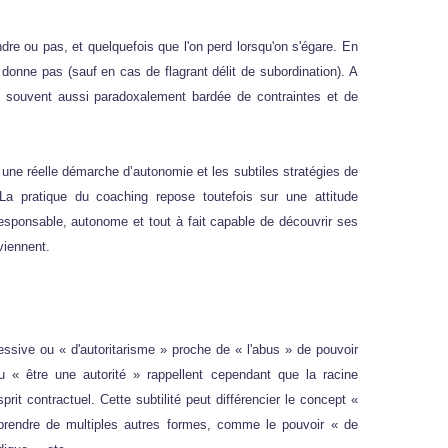
ndre ou pas, et quelquefois que l'on perd lorsqu'on s'égare. En
donne pas (sauf en cas de flagrant délit de subordination). A
ue souvent aussi paradoxalement bardée de contraintes et de
e une réelle démarche d’autonomie et les subtiles stratégies de
. La pratique du coaching repose toutefois sur une attitude
esponsable, autonome et tout à fait capable de découvrir ses
viennent.
ssive ou « d'autoritarisme » proche de « l'abus » de pouvoir
ou « être une autorité » rappellent cependant que la racine
prit contractuel. Cette subtilité peut différencier le concept «
 prendre de multiples autres formes, comme le pouvoir « de