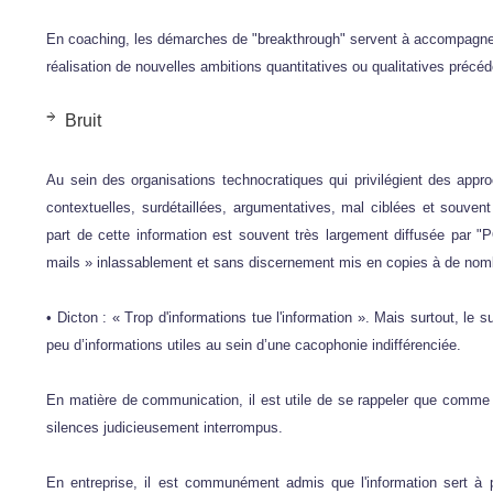
En coaching, les démarches de "breakthrough" servent à accompagner l
réalisation de nouvelles ambitions quantitatives ou qualitatives préc
Bruit
Au sein des organisations technocratiques qui privilégient des appro
contextuelles, surdétaillées, argumentatives, mal ciblées et souv
part de cette information est souvent très largement diffusée pa
mails » inlassablement et sans discernement mis en copies à de nomb
• Dicton : « Trop d'informations tue l'information ». Mais surtout, le s
peu d’informations utiles au sein d’une cacophonie indifférenciée.
En matière de communication, il est utile de se rappeler que comm
silences judicieusement interrompus.
En entreprise, il est communément admis que l'information sert à p