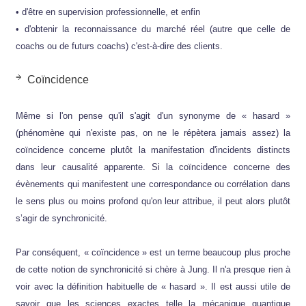
• d'être en supervision professionnelle, et enfin
• d'obtenir la reconnaissance du marché réel (autre que celle de
coachs ou de futurs coachs) c'est-à-dire des clients.
Coïncidence
Même si l'on pense qu'il s'agit d'un synonyme de « hasard »
(phénomène qui n'existe pas, on ne le répètera jamais assez) la
coïncidence concerne plutôt la manifestation d'incidents distincts
dans leur causalité apparente. Si la coïncidence concerne des
évènements qui manifestent une correspondance ou corrélation dans
le sens plus ou moins profond qu'on leur attribue, il peut alors plutôt
s’agir de synchronicité.
Par conséquent, « coïncidence » est un terme beaucoup plus proche
de cette notion de synchronicité si chère à Jung. Il n'a presque rien à
voir avec la définition habituelle de « hasard ». Il est aussi utile de
savoir que les sciences exactes telle la mécanique quantique