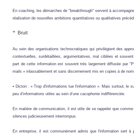
En coaching, les démarches de "breakthrough" servent à accompagner l
réalisation de nouvelles ambitions quantitatives ou qualitatives préc
Bruit
Au sein des organisations technocratiques qui privilégient des appro
contextuelles, surdétaillées, argumentatives, mal ciblées et souv
part de cette information est souvent très largement diffusée pa
mails » inlassablement et sans discernement mis en copies à de nomb
• Dicton : « Trop d'informations tue l'information ». Mais surtout, le s
peu d’informations utiles au sein d’une cacophonie indifférenciée.
En matière de communication, il est utile de se rappeler que comm
silences judicieusement interrompus.
En entreprise, il est communément admis que l'information sert à p