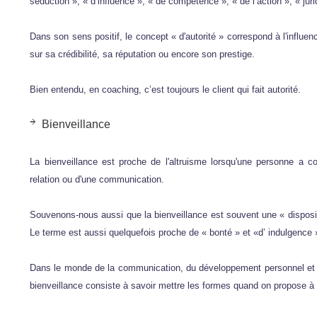
séduction », « d’influence », « de compétence », « de l’action », « juri
Dans son sens positif, le concept « d'autorité » correspond à l'influen
sur sa crédibilité, sa réputation ou encore son prestige.
Bien entendu, en coaching, c’est toujours le client qui fait autorité.
Bienveillance
La bienveillance est proche de l'altruisme lorsqu'une personne a com
relation ou d'une communication.
Souvenons-nous aussi que la bienveillance est souvent une « dispositi
Le terme est aussi quelquefois proche de « bonté » et «d’ indulgence
Dans le monde de la communication, du développement personnel et
bienveillance consiste à savoir mettre les formes quand on propose à 