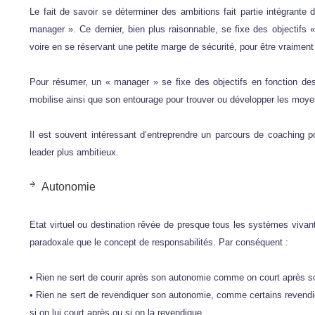
Le fait de savoir se déterminer des ambitions fait partie intégrante 
manager ». Ce dernier, bien plus raisonnable, se fixe des objectifs
voire en se réservant une petite marge de sécurité, pour être vraiment 
Pour résumer, un « manager » se fixe des objectifs en fonction de
mobilise ainsi que son entourage pour trouver ou développer les moyen
Il est souvent intéressant d’entreprendre un parcours de coachin
leader plus ambitieux.
Autonomie
Etat virtuel ou destination rêvée de presque tous les systèmes vivant
paradoxale que le concept de responsabilités. Par conséquent :
• Rien ne sert de courir après son autonomie comme on court après son 
• Rien ne sert de revendiquer son autonomie, comme certains revendique
si on lui court après ou si on la revendique.