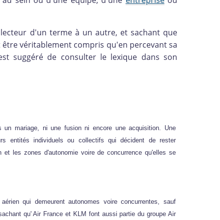
, au sein ou d'une équipe, d'une
entreprise
ou
 lecteur d'un terme à un autre, et sachant que
 être véritablement compris qu'en percevant sa
l est suggéré de consulter le lexique dans son
as un mariage, ni une fusion ni encore une acquisition. Une
urs entités individuels ou collectifs qui décident de rester
on et les zones d'autonomie voire de concurrence qu'elles se
 aérien qui demeurent autonomes voire concurrentes, sauf
sachant qu' Air France et KLM font aussi partie du groupe Air