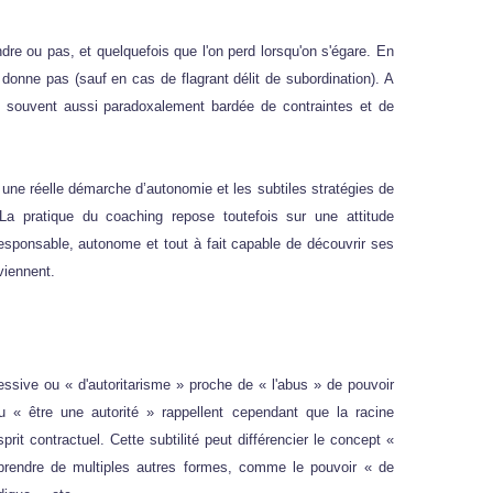
ndre ou pas, et quelquefois que l'on perd lorsqu'on s'égare. En
donne pas (sauf en cas de flagrant délit de subordination). A
ue souvent aussi paradoxalement bardée de contraintes et de
e une réelle démarche d’autonomie et les subtiles stratégies de
. La pratique du coaching repose toutefois sur une attitude
esponsable, autonome et tout à fait capable de découvrir ses
viennent.
ssive ou « d'autoritarisme » proche de « l'abus » de pouvoir
ou « être une autorité » rappellent cependant que la racine
prit contractuel. Cette subtilité peut différencier le concept «
 prendre de multiples autres formes, comme le pouvoir « de