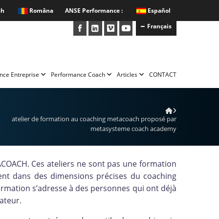
sh
Româna
ANSE Performance :
Español
Français
nce Entreprise
Performance Coach
Articles
CONTACT
atelier de formation au coaching metacoach proposé par
metasysteme coach academy
COACH. Ces ateliers ne sont pas une formation
ent dans des dimensions précises du coaching
e formation s’adresse à des personnes qui ont déjà
mateur.