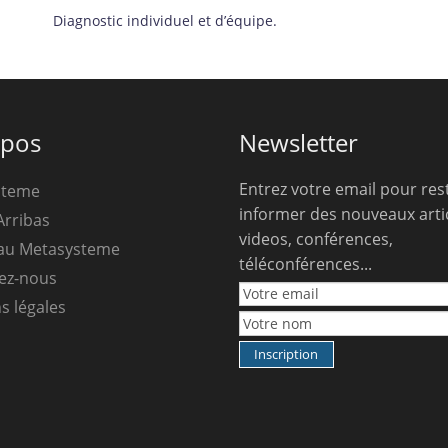
Diagnostic individuel et d’équipe.
opos
Newsletter
Entrez votre email pour res
steme
informer des nouveaux artic
Arribas
videos, conférences,
au Metasysteme
téléconférences...
ez-nous
s légales