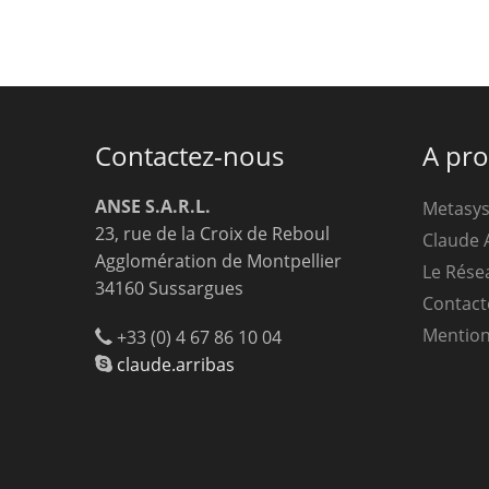
Contactez-nous
A pr
ANSE S.A.R.L.
Metasy
23, rue de la Croix de Reboul
Claude 
Agglomération de Montpellier
Le Rése
34160 Sussargues
Contact
Mention
+33 (0) 4 67 86 10 04
claude.arribas